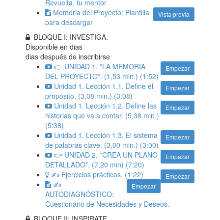
Revuelta, tu mentor.
Memoria del Proyecto: Plantilla
Vista previa
para descargar
BLOQUE I: INVESTIGA.
Disponible en
dias
dias después de inscribirse
👉 UNIDAD 1. *LA MEMORIA
Empezar
DEL PROYECTO*. (1,53 min.) (1:52)
Unidad 1. Lección 1.1. Define el
Empezar
propósito. (3,08 min.) (3:08)
Unidad 1. Lección 1.2. Define las
Empezar
historias que va a contar. (5,38 min.)
(5:38)
Unidad 1. Lección 1.3. El sistema
Empezar
de palabras clave. (3,00 min.) (3:00)
👉 UNIDAD 2. *CREA UN PLANO
Empezar
DETALLADO*. (7,20 min) (7:20)
✍️ Ejercicios prácticos. (1:22)
Empezar
✍️
Empezar
AUTODIAGNÓSTICO:
Cuestionario de Necesidades y Deseos.
BLOQUE II: INSPIRATE.